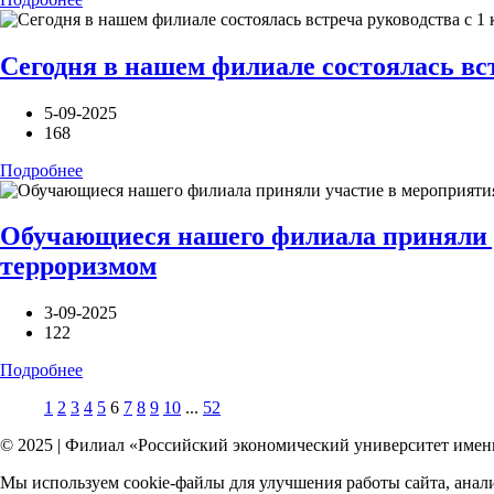
Сегодня в нашем филиале состоялась вст
5-09-2025
168
Подробнее
Обучающиеся нашего филиала приняли у
терроризмом
3-09-2025
122
Подробнее
1
2
3
4
5
6
7
8
9
10
...
52
© 2025 | Филиал «Российский экономический университет имени 
Мы используем cookie-файлы для улучшения работы сайта, анали