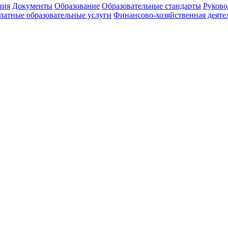
ния
Документы
Образование
Образовательные стандарты
Руково
латные образовательные услуги
Финансово-хозяйственная деяте