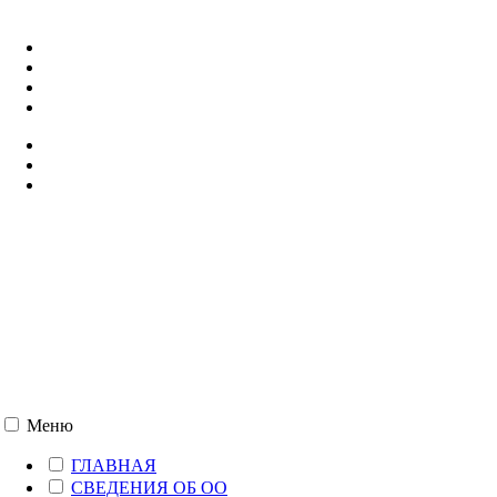
357500, г. Пятигорск, ул. Кучуры, 8
+7 (8793) 38-12-58
pyatigorsk@rea.ru
ПОДАТЬ ДОКУМЕНТЫ
Меню
ГЛАВНАЯ
СВЕДЕНИЯ ОБ ОО