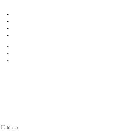
357500, г. Пятигорск, ул. Кучуры, 8
+7 (8793) 38-12-58
pyatigorsk@rea.ru
ПОДАТЬ ДОКУМЕНТЫ
Меню