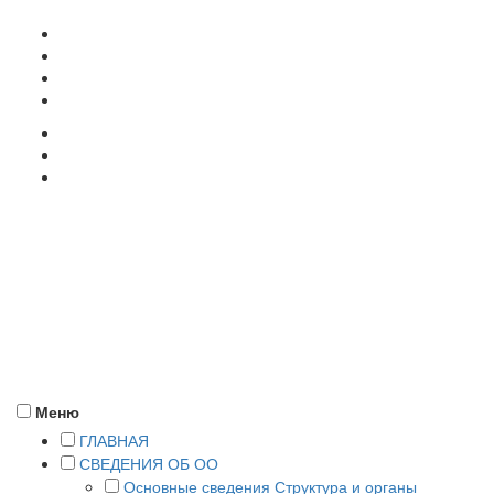
357500, г. Пятигорск, ул. Кучуры, 8
+7 (8793) 38-12-58
pyatigorsk@rea.ru
ПОДАТЬ ДОКУМЕНТЫ
Меню
ГЛАВНАЯ
СВЕДЕНИЯ ОБ ОО
Основные сведения
Структура и органы