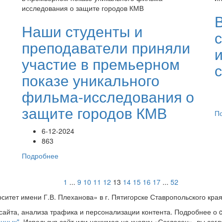
Наши студенты и
преподаватели приняли
участие в премьерном
показе уникального
фильма-исследования о
защите городов КМВ
П
6-12-2024
863
Подробнее
1
...
9
10
11
12
13
14
15
16
17
...
52
ситет имени Г.В. Плеханова» в г. Пятигорске Ставропольского кра
айта, анализа трафика и персонализации контента. Подробнее о 
анных"
. Используя сайт или нажимая на кнопку «Согласен», вы сог