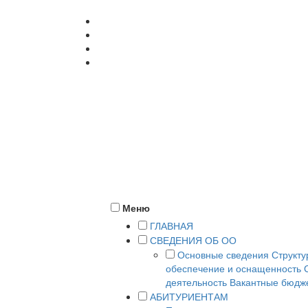
357500, г. Пятигорск, ул. Кучуры, 8
+7 (8793) 38-12-58
pyatigorsk@rea.ru
ПОДАТЬ ДОКУМЕНТЫ
Меню
ГЛАВНАЯ
СВЕДЕНИЯ ОБ ОО
Основные сведения
Структу
обеспечение и оснащенность
деятельность
Вакантные бюдже
АБИТУРИЕНТАМ