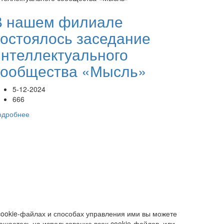
В нашем филиале
состоялось заседание
интеллектуального
сообщества «Мысль»
5-12-2024
666
одробнее
я
cookie-файлах и способах управления ими вы можете
лашаетесь на использование всех cookie-файлов, или