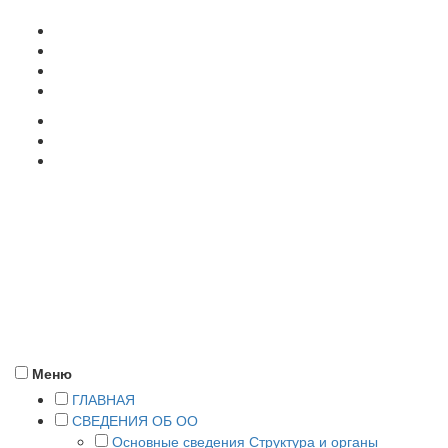
357500, г. Пятигорск, ул. Кучуры, 8
+7 (8793) 38-12-58
pyatigorsk@rea.ru
ПОДАТЬ ДОКУМЕНТЫ
Меню
ГЛАВНАЯ
СВЕДЕНИЯ ОБ ОО
Основные сведения
Структура и органы