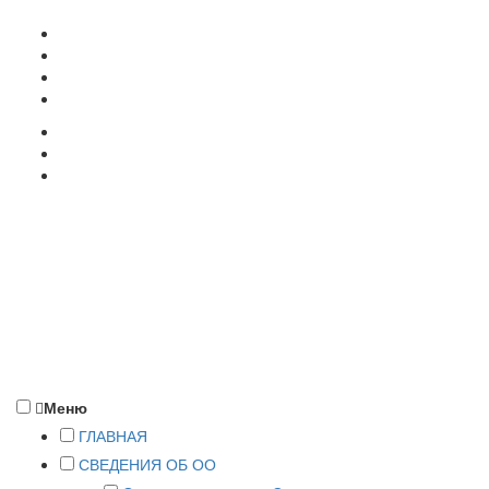
357500, г. Пятигорск, ул. Кучуры, 8
+7 (8793) 38-12-58
pyatigorsk@rea.ru
ПОДАТЬ ДОКУМЕНТЫ
Меню
ГЛАВНАЯ
СВЕДЕНИЯ ОБ ОО