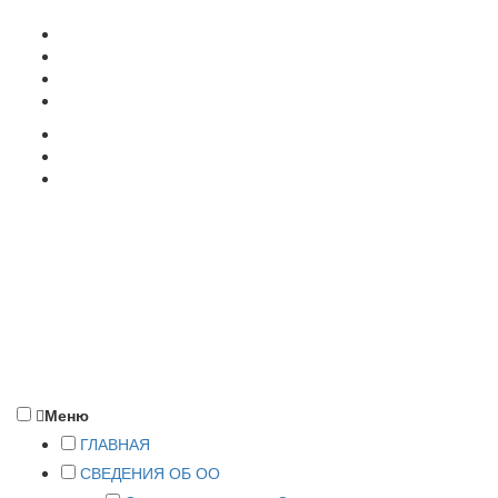
357500, г. Пятигорск, ул. Кучуры, 8
+7 (8793) 38-12-58
pyatigorsk@rea.ru
ПОДАТЬ ДОКУМЕНТЫ
Меню
ГЛАВНАЯ
СВЕДЕНИЯ ОБ ОО